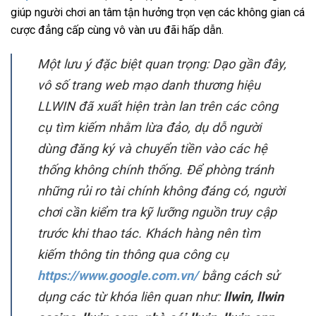
giúp người chơi an tâm tận hưởng trọn vẹn các không gian cá
cược đẳng cấp cùng vô vàn ưu đãi hấp dẫn.
Một lưu ý đặc biệt quan trọng:
Dạo gần đây,
vô số trang web mạo danh thương hiệu
LLWIN đã xuất hiện tràn lan trên các công
cụ tìm kiếm nhằm lừa đảo,
dụ dỗ người
dùng đăng ký và chuyển tiền vào các hệ
thống không chính thống.
Để phòng tránh
những rủi ro tài chính không đáng có,
người
chơi cần kiểm tra kỹ lưỡng nguồn truy cập
trước khi thao tác.
Khách hàng nên tìm
kiếm thông tin thông qua công cụ
https://www.google.com.vn/
bằng cách sử
dụng các từ khóa liên quan như:
llwin,
llwin