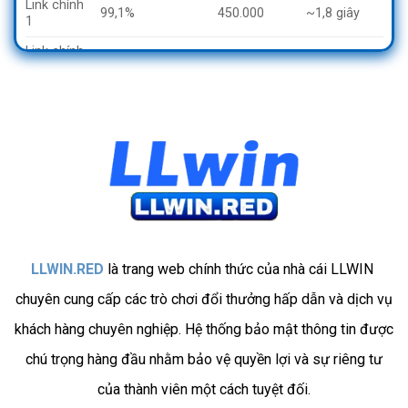
Link chính
99,1%
450.000
~1,8 giây
1
Link chính
98,9%
320.000
~2,0 giây
2
Link dự
98,7%
210.000
~2,2 giây
phòng 1
Link dự
98,5%
150.000
~2,4 giây
phòng 2
Link dự
98,3%
90.000
~2,5 giây
phòng 3
LLWIN.RED
là trang web chính thức của nhà cái LLWIN
chuyên cung cấp các trò chơi đổi thưởng hấp dẫn và dịch vụ
khách hàng chuyên nghiệp. Hệ thống bảo mật thông tin được
chú trọng hàng đầu nhằm bảo vệ quyền lợi và sự riêng tư
của thành viên một cách tuyệt đối.