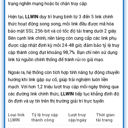
trạng nghẽn mạng hoặc bị chặn truy cập.
Hiện tại,
LLWIN
duy trì trung bình từ 3 đến 5 link chính
thức hoạt động song song, mỗi link đều được mã hóa
bảo mật SSL 256-bit và có tốc độ tải trang dưới 2 giây.
Bên cạnh link chính, nền tảng còn cung cấp các link phụ
được cập nhật định kỳ mỗi 24-48 giờ, đảm bảo tỷ lệ truy
cập thành công đạt khoảng 98,7%. Bạn chỉ nên sử dụng
link từ nguồn chính thống để tránh rủi ro giả mạo.
Ngoài ra, hệ thống còn tích hợp tính năng tự động chuyển
hướng khi link gặp sự cố, giúp trải nghiệm luôn liền
mạch. Với hơn 1,2 triệu lượt truy cập mỗi ngày thông qua
các đường link chính thức,
LLWIN
tiếp tục khẳng định độ
ổn định và uy tín trên thị trường giải trí trực tuyến.
Loại link
Tỷ lệ truy cập
Lượt truy
Thời gian
LLWIN
thành công
cập/ngày
tải trang