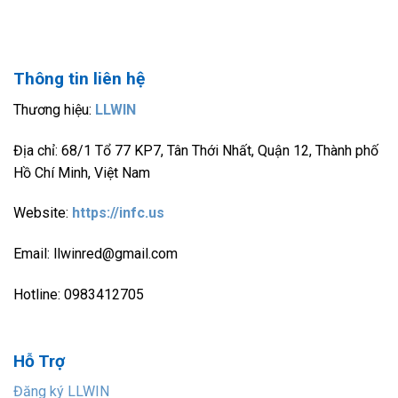
Cập nhật mới link vào LLWIN chơi game an toàn
Thông tin về lịch sử hình thành LLWIN và sự
Thông tin liên hệ
phát triển
Thương hiệu:
LLWIN
Nhà cái uy tín
LLWIN
tạo dấu ấn mạnh mẽ trên thị trường
Địa chỉ: 68/1 Tổ 77 KP7, Tân Thới Nhất, Quận 12, Thành phố
giải trí trực tuyến khi thu hút đông đảo người chơi từ
Hồ Chí Minh, Việt Nam
nhiều khu vực khác nhau. Nguồn gốc hình thành của
thương hiệu luôn nhận được sự quan tâm lớn, bởi đây
Website:
https://infc.us
chính là cơ sở quan trọng để đánh giá mức độ uy tín và
chất lượng vận hành.
Email:
llwinred@gmail.com
Quá trình hình thành LLWIN
Hotline:
0983412705
Nhà cái LLWIN
chính thức xuất hiện vào năm 2018, đặt
trụ sở tại thủ đô Manila, Philippines. Đây là khu vực
được xem là trung tâm của nhiều nền tảng giải trí hàng
Hỗ Trợ
đầu châu Á. Tên gọi thương hiệu
LLWIN
mang hàm ý đặc
Đăng ký LLWIN