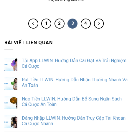
1
2
3
4
BÀI VIẾT LIÊN QUAN
Tải App LLWIN: Hướng Dẫn Cài Đặt Và Trải Nghiệm
Cá Cược
Rút Tiền LLWIN: Hướng Dẫn Nhận Thưởng Nhanh Và
An Toàn
Nạp Tiền LLWIN: Hướng Dẫn Bổ Sung Ngân Sách
Cá Cược An Toàn
Đăng Nhập LLWIN: Hướng Dẫn Truy Cập Tài Khoản
Cá Cược Nhanh