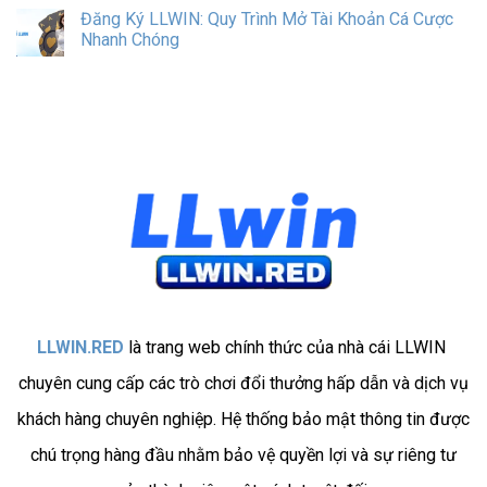
Đăng Ký LLWIN: Quy Trình Mở Tài Khoản Cá Cược
Nhanh Chóng
LLWIN.RED
là trang web chính thức của nhà cái LLWIN
chuyên cung cấp các trò chơi đổi thưởng hấp dẫn và dịch vụ
khách hàng chuyên nghiệp. Hệ thống bảo mật thông tin được
chú trọng hàng đầu nhằm bảo vệ quyền lợi và sự riêng tư