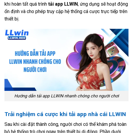
khi hoàn tất quá trình
tải app LLWIN
, ứng dụng sẽ hoạt động
ổn định và cho phép truy cập hệ thống cá cược trực tiếp trên
thiết bị.
Hướng dẫn tải app LLWIN nhanh chóng cho người chơi
Trải nghiệm cá cược khi tải app nhà cái LLWIN
Sau khi cài đặt thành công, người chơi có thể khám phá toàn
bộ hệ thống trò chơi ngay trên thiết bị di động. Phần dưới