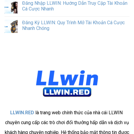
Đăng Nhập LLWIN: Hướng Dẫn Truy Cập Tài Khoản
Cá Cược Nhanh
Đăng Ký LLWIN: Quy Trình Mở Tài Khoản Cá Cược
Nhanh Chóng
LLWIN.RED
là trang web chính thức của nhà cái LLWIN
chuyên cung cấp các trò chơi đổi thưởng hấp dẫn và dịch vụ
khách hàng chuyên nghiệp. Hệ thống bảo mật thông tin được