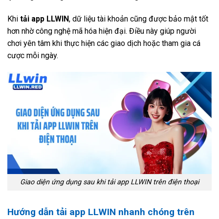
Khi
tải app LLWIN
, dữ liệu tài khoản cũng được bảo mật tốt
hơn nhờ công nghệ mã hóa hiện đại. Điều này giúp người
chơi yên tâm khi thực hiện các giao dịch hoặc tham gia cá
cược mỗi ngày.
Giao diện ứng dụng sau khi tải app LLWIN trên điện thoại
Hướng dẫn tải app LLWIN nhanh chóng trên