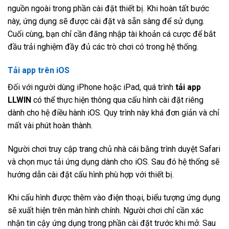
nguồn ngoài trong phần cài đặt thiết bị. Khi hoàn tất bước
này, ứng dụng sẽ được cài đặt và sẵn sàng để sử dụng.
Cuối cùng, bạn chỉ cần đăng nhập tài khoản cá cược để bắt
đầu trải nghiệm đầy đủ các trò chơi có trong hệ thống.
Tải app trên iOS
Đối với người dùng iPhone hoặc iPad, quá trình
tải app
LLWIN
có thể thực hiện thông qua cấu hình cài đặt riêng
dành cho hệ điều hành iOS. Quy trình này khá đơn giản và chỉ
mất vài phút hoàn thành.
Người chơi truy cập trang chủ nhà cái bằng trình duyệt Safari
và chọn mục tải ứng dụng dành cho iOS. Sau đó hệ thống sẽ
hướng dẫn cài đặt cấu hình phù hợp với thiết bị.
Khi cấu hình được thêm vào điện thoại, biểu tượng ứng dụng
sẽ xuất hiện trên màn hình chính. Người chơi chỉ cần xác
nhận tin cậy ứng dụng trong phần cài đặt trước khi mở. Sau