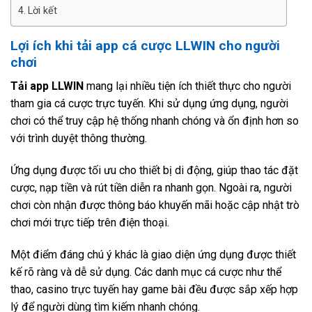
Lời kết
Lợi ích khi tải app cá cược LLWIN cho người
chơi
Tải app LLWIN
mang lại nhiều tiện ích thiết thực cho người
tham gia cá cược trực tuyến. Khi sử dụng ứng dụng, người
chơi có thể truy cập hệ thống nhanh chóng và ổn định hơn so
với trình duyệt thông thường.
Ứng dụng được tối ưu cho thiết bị di động, giúp thao tác đặt
cược, nạp tiền và rút tiền diễn ra nhanh gọn. Ngoài ra, người
chơi còn nhận được thông báo khuyến mãi hoặc cập nhật trò
chơi mới trực tiếp trên điện thoại.
Một điểm đáng chú ý khác là giao diện ứng dụng được thiết
kế rõ ràng và dễ sử dụng. Các danh mục cá cược như thể
thao, casino trực tuyến hay game bài đều được sắp xếp hợp
lý để người dùng tìm kiếm nhanh chóng.