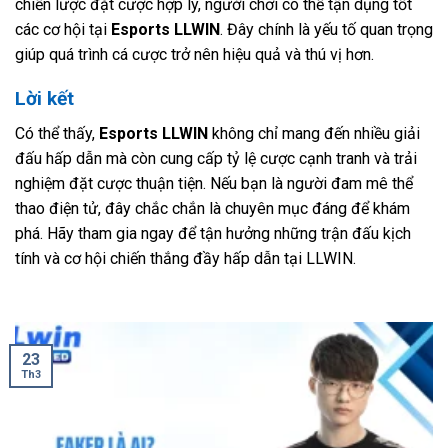
chiến lược đặt cược hợp lý, người chơi có thể tận dụng tốt
các cơ hội tại
Esports LLWIN
. Đây chính là yếu tố quan trọng
giúp quá trình cá cược trở nên hiệu quả và thú vị hơn.
Lời kết
Có thể thấy,
Esports LLWIN
không chỉ mang đến nhiều giải
đấu hấp dẫn mà còn cung cấp tỷ lệ cược cạnh tranh và trải
nghiệm đặt cược thuận tiện. Nếu bạn là người đam mê thể
thao điện tử, đây chắc chắn là chuyên mục đáng để khám
phá. Hãy tham gia ngay để tận hưởng những trận đấu kịch
tính và cơ hội chiến thắng đầy hấp dẫn tại LLWIN.
23
Th3