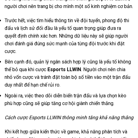
người chơi nên trang bị cho mình một số kinh nghiệm cơ bản.
Trước hết, việc tìm hiểu thông tin về đội tuyển, phong độ thi
đấu và lịch sử đối đầu là yếu tố quan trọng giúp đưa ra
quyết định chính xác hơn. Những dữ liệu này sẽ giúp người
chơi đánh giá đúng sức mạnh của từng đội trước khi đặt
cược.
Bên cạnh đó, quản lý ngân sách hợp lý cũng là yếu tố không
thể bỏ qua khi cược
Esports LLWIN
. Người chơi nên chia
nhỏ vốn cược và tránh đặt toàn bộ số tiền vào một trận đấu
duy nhất để hạn chế rủi ro.
Ngoài ra, việc theo dõi diễn biến trận đấu và lựa chọn kèo
phù hợp cũng sẽ giúp tăng cơ hội giành chiến thắng.
Cách cược Esports LLWIN thông minh tăng khả năng thắng
Khi kết hợp giữa kiến thức về game, khả năng phân tích và