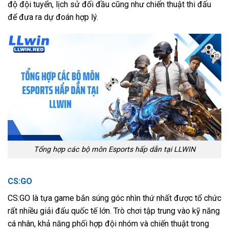
độ đội tuyển, lịch sử đối đầu cũng như chiến thuật thi đấu
để đưa ra dự đoán hợp lý.
Tổng hợp các bộ môn Esports hấp dẫn tại LLWIN
CS:GO
CS:GO là tựa game bắn súng góc nhìn thứ nhất được tổ chức
rất nhiều giải đấu quốc tế lớn. Trò chơi tập trung vào kỹ năng
cá nhân, khả năng phối hợp đội nhóm và chiến thuật trong