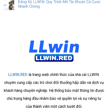
Đăng Ký LLWIN: Quy Trình Mở Tài Khoản Cá Cược
Nhanh Chóng
LLWIN.RED
là trang web chính thức của nhà cái LLWIN
chuyên cung cấp các trò chơi đổi thưởng hấp dẫn và dịch vụ
khách hàng chuyên nghiệp. Hệ thống bảo mật thông tin được
chú trọng hàng đầu nhằm bảo vệ quyền lợi và sự riêng tư
của thành viên một cách tuyệt đối.