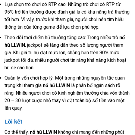
Lựa chọn trò chơi có RTP cao: Những trò chơi có RTP từ
95% trở lên thường được đánh giá là có khả năng trả thưởng
tốt hơn. Vì vậy, trước khi tham gia, người chơi nên tìm hiểu
thông tin của từng game để lựa chọn phù hợp.
Theo dõi thời điểm hũ thưởng tăng cao: Trong nhiều trò
nổ
hũ LLWIN
, jackpot sẽ tăng dần theo số lượng người tham
gia. Khi giá trị hũ đạt mức lớn, chẳng hạn trên 80% mức
jackpot tối đa, nhiều người chơi tin rằng khả năng kích hoạt
hũ sẽ cao hơn.
Quản lý vốn chơi hợp lý: Một trong những nguyên tắc quan
trọng khi tham gia
nổ hũ LLWIN
là phân bổ ngân sách rõ
ràng. Nhiều người chơi có kinh nghiệm thường chia vốn thành
20 – 30 lượt cược nhỏ thay vì đặt toàn bộ số tiền vào một
lần quay.
Lời kết
Có thể thấy,
nổ hũ LLWIN
không chỉ mang đến những phút