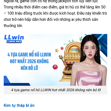
Ngoài ra, game còn có hệ thống jackpot tích lũy liên tục.
Trong nhiều thời điểm cao điểm, giá trị hũ có thể tăng lên 50
– 100 triệu đồng trước khi được kích hoạt. Điều này khiến trò
chơi trở nên hấp dẫn hơn đối với những ai yêu thích săn
thưởng lớn.
4 tựa game nổ hũ LLWIN hot nhất 2026 không nên bỏ lỡ
Kim tự tháp bí ẩn