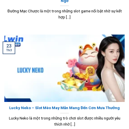
Ngờ
Đường Mạc Chược là một trong những slot game nổi bật nhờ sự kết
hợp [...]
23
Th3
Lucky Neko – Slot Mèo May Mắn Mang Đến Cơn Mưa Thưởng
Lucky Neko là một trong những trò chơi slot được nhiều người yêu
thích nhờ [...]