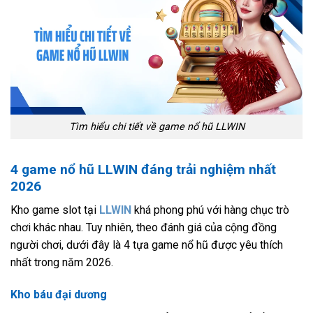
Tìm hiểu chi tiết về game nổ hũ LLWIN
4 game nổ hũ LLWIN đáng trải nghiệm nhất
2026
Kho game slot tại
LLWIN
khá phong phú với hàng chục trò
chơi khác nhau. Tuy nhiên, theo đánh giá của cộng đồng
người chơi, dưới đây là 4 tựa game nổ hũ được yêu thích
nhất trong năm 2026.
Kho báu đại dương