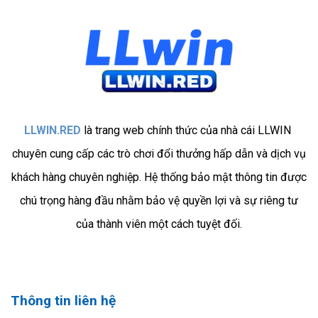
LLWIN.RED
là trang web chính thức của nhà cái LLWIN
chuyên cung cấp các trò chơi đổi thưởng hấp dẫn và dịch vụ
khách hàng chuyên nghiệp. Hệ thống bảo mật thông tin được
chú trọng hàng đầu nhằm bảo vệ quyền lợi và sự riêng tư
của thành viên một cách tuyệt đối.
Thông tin liên hệ