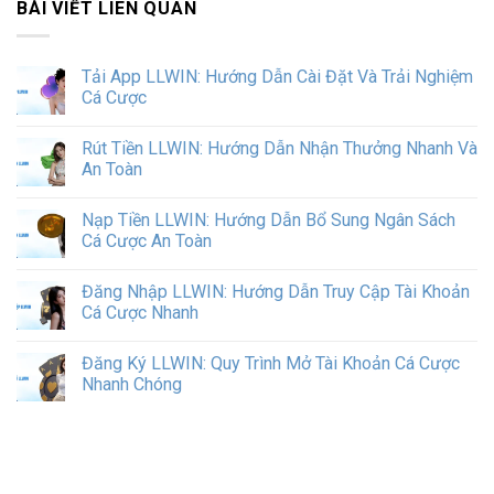
BÀI VIẾT LIÊN QUAN
Tải App LLWIN: Hướng Dẫn Cài Đặt Và Trải Nghiệm
Cá Cược
Rút Tiền LLWIN: Hướng Dẫn Nhận Thưởng Nhanh Và
An Toàn
Nạp Tiền LLWIN: Hướng Dẫn Bổ Sung Ngân Sách
Cá Cược An Toàn
Đăng Nhập LLWIN: Hướng Dẫn Truy Cập Tài Khoản
Cá Cược Nhanh
Đăng Ký LLWIN: Quy Trình Mở Tài Khoản Cá Cược
Nhanh Chóng