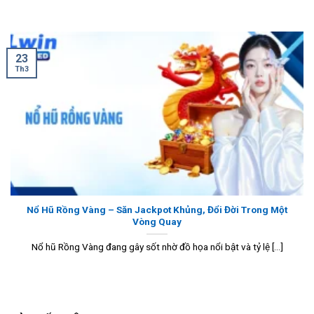
23
Th3
Nổ Hũ Rồng Vàng – Săn Jackpot Khủng, Đổi Đời Trong Một
Vòng Quay
Nổ hũ Rồng Vàng đang gây sốt nhờ đồ họa nổi bật và tỷ lệ [...]