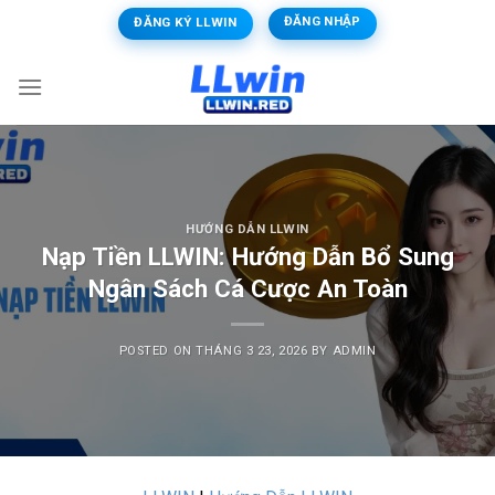
Skip
ĐĂNG NHẬP
ĐĂNG KÝ LLWIN
to
content
HƯỚNG DẪN LLWIN
Nạp Tiền LLWIN: Hướng Dẫn Bổ Sung
Ngân Sách Cá Cược An Toàn
POSTED ON
THÁNG 3 23, 2026
BY
ADMIN