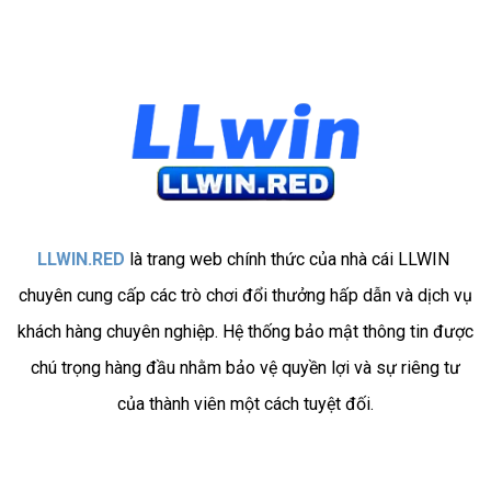
LLWIN.RED
là trang web chính thức của nhà cái LLWIN
chuyên cung cấp các trò chơi đổi thưởng hấp dẫn và dịch vụ
khách hàng chuyên nghiệp. Hệ thống bảo mật thông tin được
chú trọng hàng đầu nhằm bảo vệ quyền lợi và sự riêng tư
của thành viên một cách tuyệt đối.