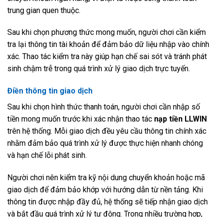
trung gian quen thuộc.
Sau khi chọn phương thức mong muốn, người chơi cần kiểm
tra lại thông tin tài khoản để đảm bảo dữ liệu nhập vào chính
xác. Thao tác kiểm tra này giúp hạn chế sai sót và tránh phát
sinh chậm trễ trong quá trình xử lý giao dịch trực tuyến.
Điền thông tin giao dịch
Sau khi chọn hình thức thanh toán, người chơi cần nhập số
tiền mong muốn trước khi xác nhận thao tác
nạp tiền LLWIN
trên hệ thống. Mỗi giao dịch đều yêu cầu thông tin chính xác
nhằm đảm bảo quá trình xử lý được thực hiện nhanh chóng
và hạn chế lỗi phát sinh.
Người chơi nên kiểm tra kỹ nội dung chuyển khoản hoặc mã
giao dịch để đảm bảo khớp với hướng dẫn từ nền tảng. Khi
thông tin được nhập đầy đủ, hệ thống sẽ tiếp nhận giao dịch
và bắt đầu quá trình xử lý tự động. Trong nhiều trường hợp,