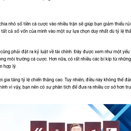
 chia nhỏ số tiền cá cược vào nhiều trận sẽ giúp bạn giảm thiểu rủi
 tất cả số vốn của mình vào một sự lựa chọn duy nhất dù tỷ lệ th
 cũng phải đặt ra kỷ luật về tài chính. Đây được xem như một yếu 
rong môi trường cá cược. Hơn nữa, có rất nhiều các bí kíp từ những
n hợp lý.
 gia tăng tỷ lệ chiến thắng cao. Tuy nhiên, điều này không thể đ
ính vì vậy, bạn nên có sự phân tích để đưa ra nhiều cơ sở hơn tr