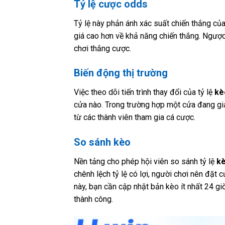
Tỷ lệ cược odds
Tỷ lệ này phản ánh xác suất chiến thắng của
giá cao hơn về khả năng chiến thắng. Ngược 
chơi thắng cược.
Biến động thị trường
Việc theo dõi tiến trình thay đổi của tỷ lệ
kè
cửa nào. Trong trường hợp một cửa đang gi
từ các thành viên tham gia cá cược.
So sánh kèo
Nền tảng cho phép hội viên so sánh tỷ lệ
kè
chênh lệch tỷ lệ có lợi, người chơi nên đặt
này, bạn cần cập nhật bản kèo ít nhất 24 gi
thành công.