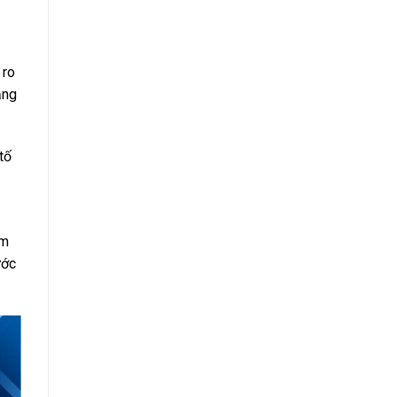
 ro
ắng
tố
ảm
ước