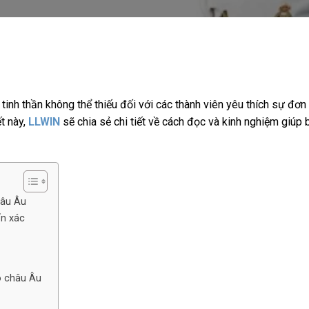
inh thần không thể thiếu đối với các thành viên yêu thích sự đơn
t này,
LLWIN
sẽ chia sẻ chi tiết về cách đọc và kinh nghiệm giúp 
châu Âu
ẩn xác
èo châu Âu