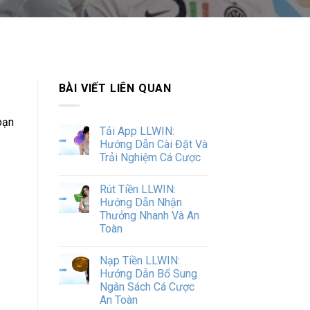
BÀI VIẾT LIÊN QUAN
bạn
Tải App LLWIN:
Hướng Dẫn Cài Đặt Và
Trải Nghiệm Cá Cược
Rút Tiền LLWIN:
Hướng Dẫn Nhận
Thưởng Nhanh Và An
Toàn
Nạp Tiền LLWIN:
Hướng Dẫn Bổ Sung
Ngân Sách Cá Cược
An Toàn