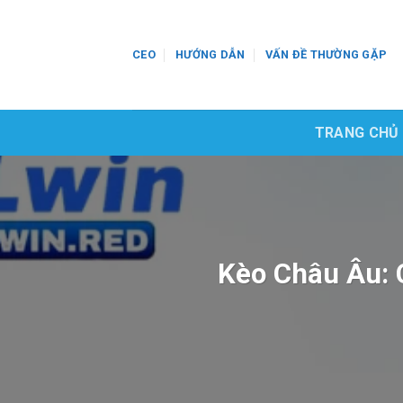
Skip
to
content
CEO
HƯỚNG DẪN
VẤN ĐỀ THƯỜNG GẶP
TRANG CHỦ
Kèo Châu Âu: 