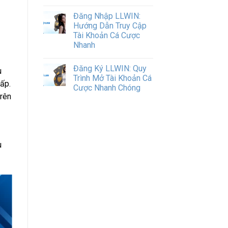
Đăng Nhập LLWIN:
Hướng Dẫn Truy Cập
Tài Khoản Cá Cược
Nhanh
Đăng Ký LLWIN: Quy
u
Trình Mở Tài Khoản Cá
hấp.
Cược Nhanh Chóng
trên
u