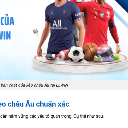
ề bản chất của kèo châu Âu tại LLWIN
èo châu Âu chuẩn xác
 cần nắm vững các yếu tố quan trọng. Cụ thể như sau: