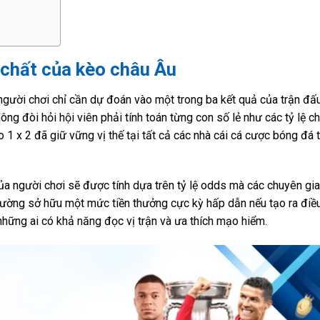
n chất của kèo châu Âu
 người chơi chỉ cần dự đoán vào một trong ba kết quả của trận đấ
hông đòi hỏi hội viên phải tính toán từng con số lẻ như các tỷ lệ c
o 1 x 2 đã giữ vững vị thế tại tất cả các nhà cái cá cược bóng đá 
ủa người chơi sẽ được tính dựa trên tỷ lệ odds mà các chuyên gia
thường sở hữu một mức tiền thưởng cực kỳ hấp dẫn nếu tạo ra điề
những ai có khả năng đọc vị trận và ưa thích mạo hiểm.