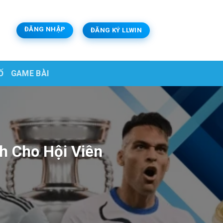
ĐĂNG NHẬP
ĐĂNG KÝ LLWIN
Ố
GAME BÀI
h Cho Hội Viên