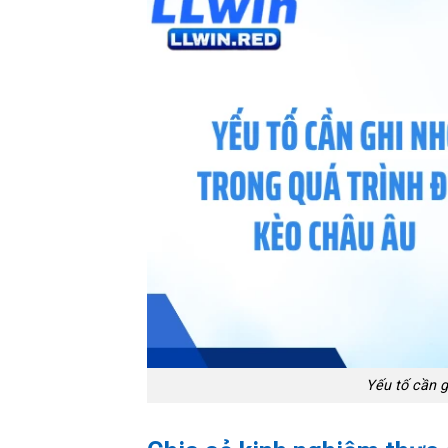
Yếu tố cần g