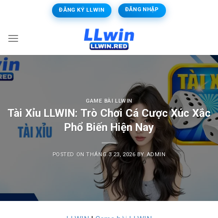
Skip
ĐĂNG NHẬP
ĐĂNG KÝ LLWIN
to
content
GAME BÀI LLWIN
Tài Xỉu LLWIN: Trò Chơi Cá Cược Xúc Xắc
Phổ Biến Hiện Nay
POSTED ON
THÁNG 3 23, 2026
BY
ADMIN