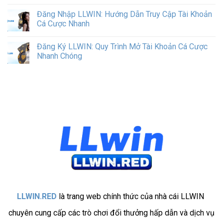
Đăng Nhập LLWIN: Hướng Dẫn Truy Cập Tài Khoản
Cá Cược Nhanh
Đăng Ký LLWIN: Quy Trình Mở Tài Khoản Cá Cược
Nhanh Chóng
LLWIN.RED
là trang web chính thức của nhà cái LLWIN
chuyên cung cấp các trò chơi đổi thưởng hấp dẫn và dịch vụ