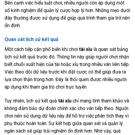
Bên cạnh việc hiểu luật chơi, nhiều người còn áp dụng một
số kinh nghiệm để quản lý cược hợp lý hơn. Những mẹo dưới
đây thường được sử dụng để giúp quá trình tham gia trở nên
ổn định.
Quan sát lịch sử kết quả
Một cách tiếp cận phổ biến khi chơi
tài xỉu
là quan sát bảng
lịch sử kết quả trước đó. Thông tin này giúp người chơi nhận
biết chuỗi xuất hiện của tài hoặc xỉu trong nhiều ván liên tiếp.
Việc theo dõi dữ liệu trước khi đặt cược có thể giúp đưa ra
lựa chọn thận trọng hơn. Đây là thói quen được nhiều người
áp dụng khi tham gia trò chơi trực tuyến.
Tuy nhiên, lịch sử kết quả
tài xỉu
chỉ mang tính tham khảo và
không đảm bảo dự đoán chính xác cho ván tiếp theo. Người
chơi nên sử dụng dữ liệu này để hỗ trợ việc phân tích thay vì
phụ thuộc hoàn toàn. Sự kết hợp giữa quan sát và quản lý
ngân sách sẽ giúp trải nghiệm ổn định hơn. Nhờ vậy, quá