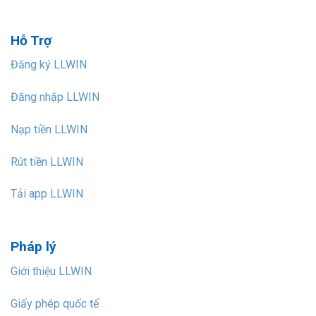
Hỗ Trợ
Đăng ký LLWIN
Đăng nhập LLWIN
Nạp tiền LLWIN
Rút tiền LLWIN
Tải app LLWIN
Pháp lý
Giới thiệu LLWIN
Giấy phép quốc tế