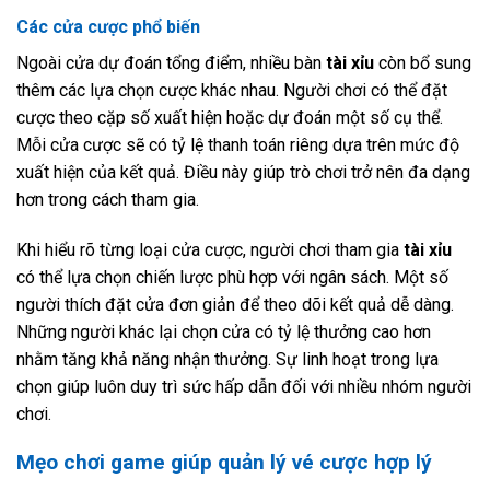
Các cửa cược phổ biến
Ngoài cửa dự đoán tổng điểm, nhiều bàn
tài xỉu
còn bổ sung
thêm các lựa chọn cược khác nhau. Người chơi có thể đặt
cược theo cặp số xuất hiện hoặc dự đoán một số cụ thể.
Mỗi cửa cược sẽ có tỷ lệ thanh toán riêng dựa trên mức độ
xuất hiện của kết quả. Điều này giúp trò chơi trở nên đa dạng
hơn trong cách tham gia.
Khi hiểu rõ từng loại cửa cược, người chơi tham gia
tài xỉu
có thể lựa chọn chiến lược phù hợp với ngân sách. Một số
người thích đặt cửa đơn giản để theo dõi kết quả dễ dàng.
Những người khác lại chọn cửa có tỷ lệ thưởng cao hơn
nhằm tăng khả năng nhận thưởng. Sự linh hoạt trong lựa
chọn giúp luôn duy trì sức hấp dẫn đối với nhiều nhóm người
chơi.
Mẹo chơi game giúp quản lý vé cược hợp lý