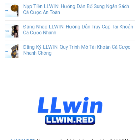
Nạp Tiền LLWIN: Hướng Dẫn Bổ Sung Ngân Sách
Cá Cược An Toàn
Đăng Nhập LLWIN: Hướng Dẫn Truy Cập Tài Khoản
Cá Cược Nhanh
Đăng Ký LLWIN: Quy Trình Mở Tài Khoản Cá Cược
Nhanh Chóng