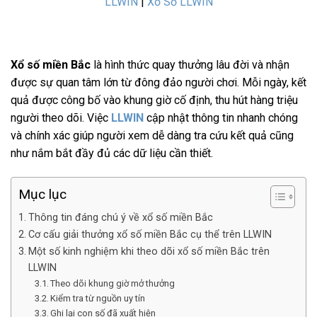
LLWIN
|
Xổ Số LLWIN
Xổ số miền Bắc
là hình thức quay thưởng lâu đời và nhận
được sự quan tâm lớn từ đông đảo người chơi. Mỗi ngày, kết
quả được công bố vào khung giờ cố định, thu hút hàng triệu
người theo dõi. Việc
LLWIN
cập nhật thông tin nhanh chóng
và chính xác giúp người xem dễ dàng tra cứu kết quả cũng
như nắm bắt đầy đủ các dữ liệu cần thiết.
Mục lục
Thông tin đáng chú ý về xổ số miền Bắc
Cơ cấu giải thưởng xổ số miền Bắc cụ thể trên LLWIN
Một số kinh nghiệm khi theo dõi xổ số miền Bắc trên
LLWIN
Theo dõi khung giờ mở thưởng
Kiểm tra từ nguồn uy tín
Ghi lại con số đã xuất hiện